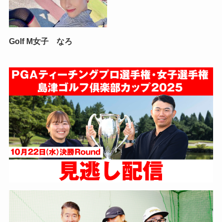
Golf M女子 なろ