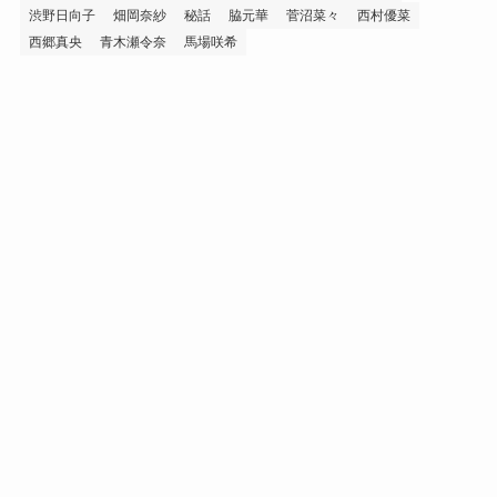
渋野日向子
畑岡奈紗
秘話
脇元華
菅沼菜々
西村優菜
西郷真央
青木瀬令奈
馬場咲希