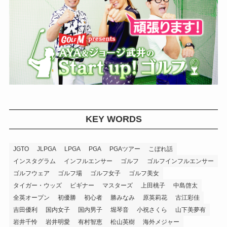
KEY WORDS
JGTO
JLPGA
LPGA
PGA
PGAツアー
こぼれ話
インスタグラム
インフルエンサー
ゴルフ
ゴルフインフルエンサー
ゴルフウェア
ゴルフ場
ゴルフ女子
ゴルフ美女
タイガー・ウッズ
ビギナー
マスターズ
上田桃子
中島啓太
全英オープン
初優勝
初心者
勝みなみ
原英莉花
古江彩佳
吉田優利
国内女子
国内男子
堀琴音
小祝さくら
山下美夢有
岩井千怜
岩井明愛
有村智恵
松山英樹
海外メジャー