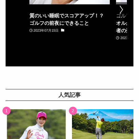
質のいい睡眠でスコアアップ！？
ゴルフ場
ゴルフの前夜にできること
オルが置
者の疑問
2023年07月15日
2023年05月
人気記事