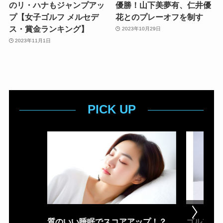
のリ・ハナもジャンプアッ
優勝！山下美夢有、仁井優
プ【女子ゴルフ メルセデ
花とのプレーオフを制す
ス・賞金ランキング】
2023年10月29日
2023年11月1日
PICK UP
質のいい睡眠でスコアアップ！？
ゴルフ場