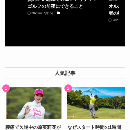
ゴルフの前夜にできること
オルが置
者の疑問
2023年07月15日
2023年05月
人気記事
腰痛で欠場中の原英莉花が
なぜスタート時間の1時間