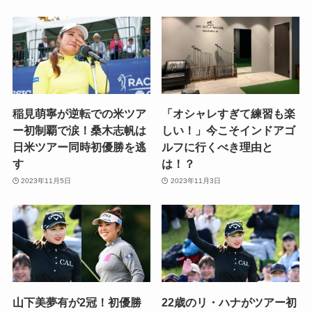
稲見萌寧が逆転での米ツア
「オシャレすぎて練習も楽
ー初制覇で涙！桑木志帆は
しい！」今こそインドアゴ
日米ツアー同時初優勝を逃
ルフに行くべき理由と
す
は！？
2023年11月5日
2023年11月3日
山下美夢有が2冠！初優勝
22歳のリ・ハナがツアー初