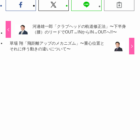
河邊雄一郎「クラブヘッドの軌道修正法」〜下半身
（腰）のリードでOUT→INからIN→OUTへ!!〜
草場 翔「飛距離アップのメカニズム」〜重心位置と
それに伴う動きの違いについて〜