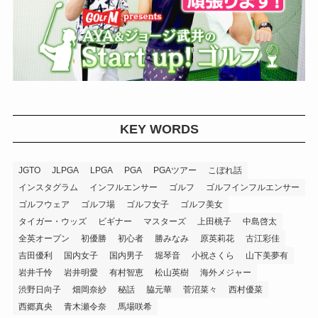
KEY WORDS
JGTO
JLPGA
LPGA
PGA
PGAツアー
こぼれ話
インスタグラム
インフルエンサー
ゴルフ
ゴルフインフルエンサー
ゴルフウェア
ゴルフ場
ゴルフ女子
ゴルフ美女
タイガー・ウッズ
ビギナー
マスターズ
上田桃子
中島啓太
全英オープン
初優勝
初心者
勝みなみ
原英莉花
古江彩佳
吉田優利
国内女子
国内男子
堀琴音
小祝さくら
山下美夢有
岩井千怜
岩井明愛
有村智恵
松山英樹
海外メジャー
渋野日向子
畑岡奈紗
秘話
脇元華
菅沼菜々
西村優菜
西郷真央
青木瀬令奈
馬場咲希