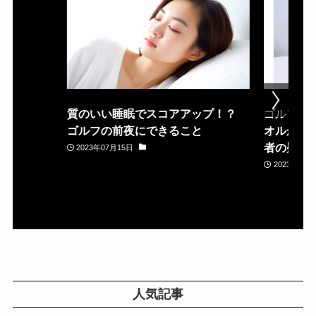
質のいい睡眠でスコアアップ！？
ゴルフ場
ゴルフの前夜にできること
オルが置
者の疑問
2023年07月15日
2023年05月
人気記事