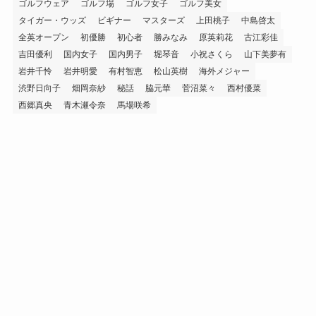
ゴルフウェア
ゴルフ場
ゴルフ女子
ゴルフ美女
タイガー・ウッズ
ビギナー
マスターズ
上田桃子
中島啓太
全英オープン
初優勝
初心者
勝みなみ
原英莉花
古江彩佳
吉田優利
国内女子
国内男子
堀琴音
小祝さくら
山下美夢有
岩井千怜
岩井明愛
有村智恵
松山英樹
海外メジャー
渋野日向子
畑岡奈紗
秘話
脇元華
菅沼菜々
西村優菜
西郷真央
青木瀬令奈
馬場咲希