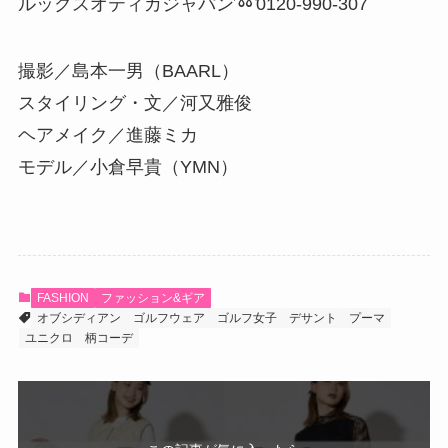
ルックスオティカジャパン➿0120-990-307
撮影／島本一男（BAARL）
スタイリング・文／河又雅俊
ヘアメイク／進藤ミカ
モデル／小倉早貴（YMN）
FASHION
ファッション&ギア
オブシディアン
ゴルフウェア
ゴルフ女子
デサント
プーマ
ユニクロ
柄コーデ