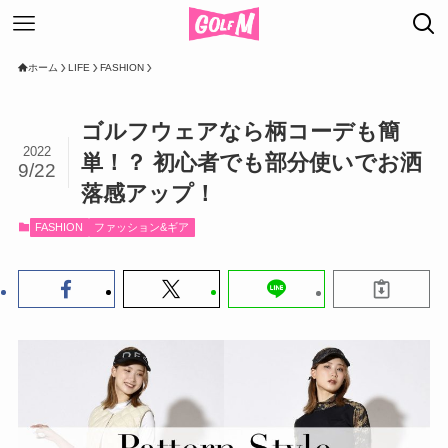
ホーム
LIFE
FASHION
ゴルフウェアなら柄コーデも簡
2022
単！？ 初心者でも部分使いでお洒
9/22
落感アップ！
FASHION
ファッション&ギア