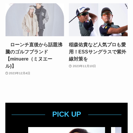
ローンチ直後から話題沸
稲森佑貴など人気プロも愛
騰のゴルフブランド
用！ESSサングラスで紫外
【minuere（ミヌエー
線対策を
ル)】
2023年11月10日
2023年12月4日
PICK UP