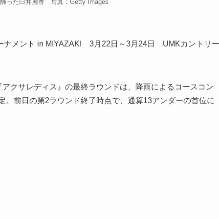
た臼井麗香 写真：Getty Images
ト in MIYAZAKI 3月22日～3月24日 UMKカントリ
戦『アクサレディス』の最終ラウンドは、降雨によるコースコン
決定。前日の第2ラウンド終了時点で、通算13アンダーの首位に