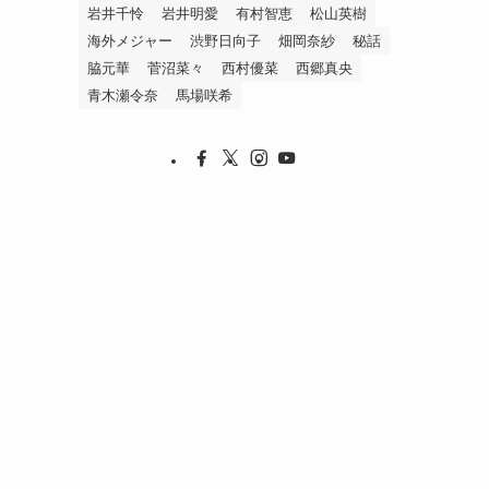
岩井千怜
岩井明愛
有村智恵
松山英樹
海外メジャー
渋野日向子
畑岡奈紗
秘話
脇元華
菅沼菜々
西村優菜
西郷真央
青木瀬令奈
馬場咲希