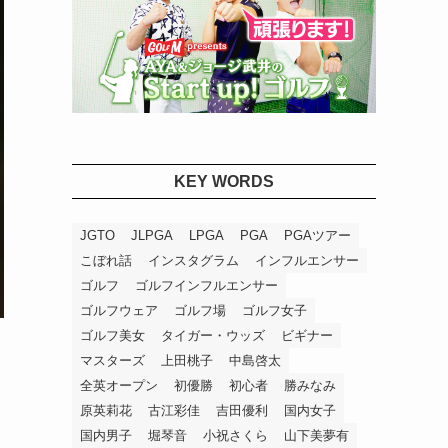
KEY WORDS
JGTO
JLPGA
LPGA
PGA
PGAツアー
こぼれ話
インスタグラム
インフルエンサー
ゴルフ
ゴルフインフルエンサー
ゴルフウェア
ゴルフ場
ゴルフ女子
ゴルフ美女
タイガー・ウッズ
ビギナー
マスターズ
上田桃子
中島啓太
全英オープン
初優勝
初心者
勝みなみ
原英莉花
古江彩佳
吉田優利
国内女子
国内男子
堀琴音
小祝さくら
山下美夢有