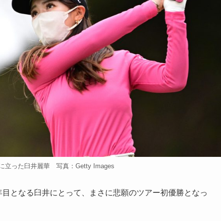
った臼井麗華 写真：Getty Images
年目となる臼井にとって、まさに悲願のツアー初優勝となっ