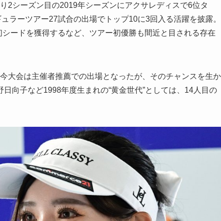
入り2シーズン目の2019年シーズンにアクサレディスで6位タ
ュラーツアー27試合の出場でトップ10に3回入る活躍を披露。
なり初シードを獲得するなど、ツアー初優勝も間近と目される存在
る今大会は主催者推薦での出場となったが、そのチャンスを生か
向子など1998年度生まれの“黄金世代”としては、14人目の