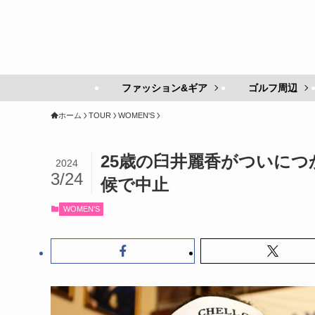
ファッション&ギア
ゴルフ周辺
ホーム
TOUR
WOMEN'S
25歳の臼井麗香がついに
2024
3/24
候で中止
WOMEN'S