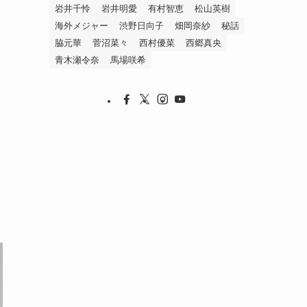
岩井千怜
岩井明愛
有村智恵
松山英樹
海外メジャー
渋野日向子
畑岡奈紗
秘話
脇元華
菅沼菜々
西村優菜
西郷真央
青木瀬令奈
馬場咲希
選