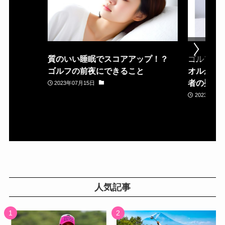
質のいい睡眠でスコアアップ！？
ゴルフ場
ゴルフの前夜にできること
オルが置
者の疑問
2023年07月15日
2023年05月
人気記事