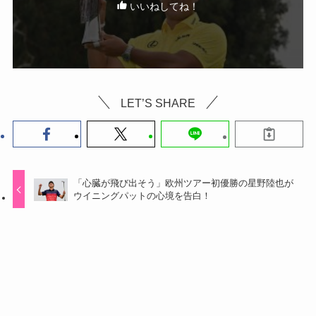
いいねしてね！
LET’S SHARE
「心臓が飛び出そう」欧州ツアー初優勝の星野陸也が
ウイニングパットの心境を告白！