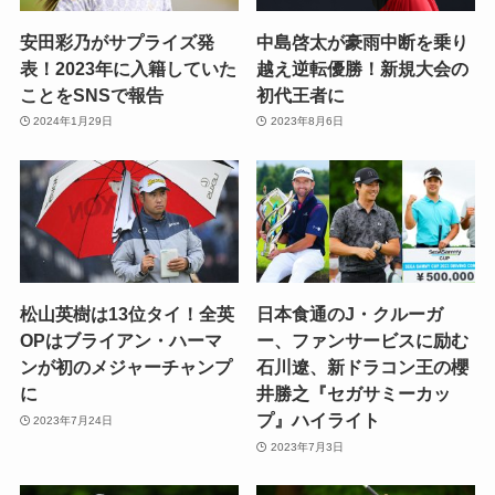
安田彩乃がサプライズ発
中島啓太が豪雨中断を乗り
表！2023年に入籍していた
越え逆転優勝！新規大会の
ことをSNSで報告
初代王者に
2024年1月29日
2023年8月6日
松山英樹は13位タイ！全英
日本食通のJ・クルーガ
OPはブライアン・ハーマ
ー、ファンサービスに励む
ンが初のメジャーチャンプ
石川遼、新ドラコン王の櫻
に
井勝之『セガサミーカッ
プ』ハイライト
2023年7月24日
2023年7月3日