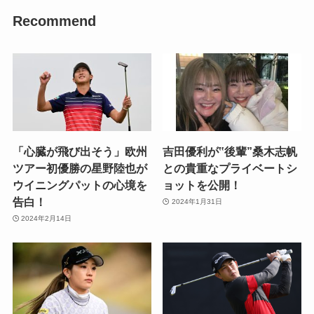
Recommend
「心臓が飛び出そう」欧州
吉田優利が‟後輩”桑木志帆
ツアー初優勝の星野陸也が
との貴重なプライベートシ
ウイニングパットの心境を
ョットを公開！
告白！
2024年1月31日
2024年2月14日