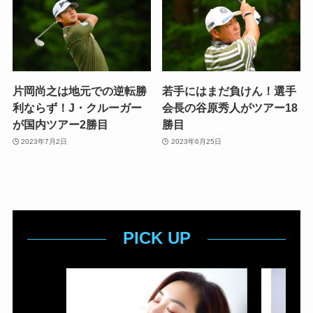
片岡尚之は地元での逆転勝
若手にはまだ負けん！選手
利ならず！J・クルーガー
会長の谷原秀人がツアー18
が国内ツアー2勝目
勝目
2023年7月2日
2023年6月25日
PICK UP