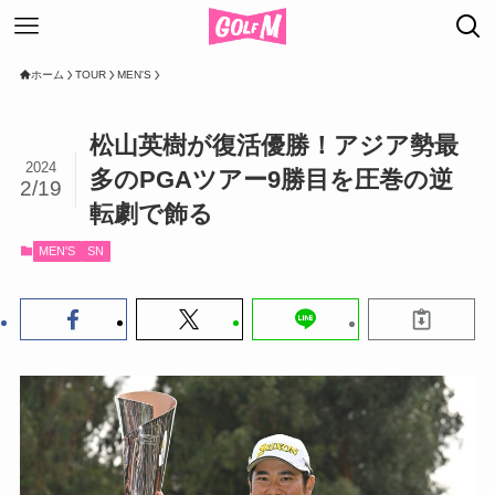
ホーム
TOUR
MEN'S
松山英樹が復活優勝！アジア勢最
2024
多のPGAツアー9勝目を圧巻の逆
2/19
転劇で飾る
MEN'S
SN