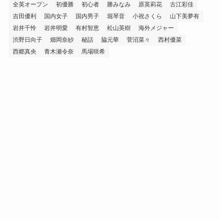
全英オープン
初優勝
初心者
勝みなみ
原英莉花
古江彩佳
吉田優利
国内女子
国内男子
堀琴音
小祝さくら
山下美夢有
岩井千怜
岩井明愛
有村智恵
松山英樹
海外メジャー
渋野日向子
畑岡奈紗
秘話
脇元華
菅沼菜々
西村優菜
西郷真央
青木瀬令奈
馬場咲希