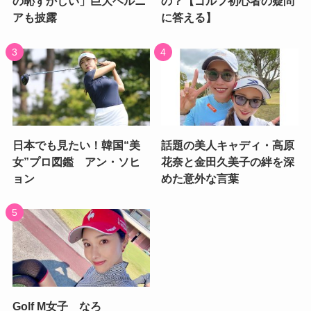
の恥ずかしい」巨大ヘルニ
の？【ゴルフ初心者の疑問
アも披露
に答える】
日本でも見たい！韓国“美
話題の美人キャディ・高原
女”プロ図鑑 アン・ソヒ
花奈と金田久美子の絆を深
ョン
めた意外な言葉
Golf M女子 なろ