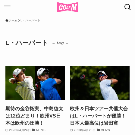
ホーム
L・ハーバート
L・ハーバート
– tag –
期待の金谷拓実、中島啓太
欧州＆日本ツアー共催大会
は12位どまり！欧州VS日
はL・ハーバートが優勝！
本は欧州の圧勝！
日本人最高位は岩田寛
2023年4月24日
MEN'S
2023年4月23日
MEN'S