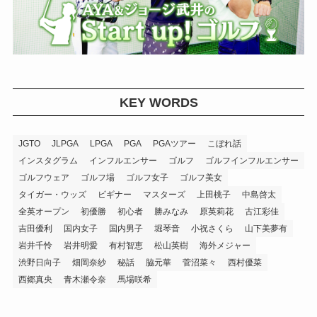
KEY WORDS
JGTO
JLPGA
LPGA
PGA
PGAツアー
こぼれ話
インスタグラム
インフルエンサー
ゴルフ
ゴルフインフルエンサー
ゴルフウェア
ゴルフ場
ゴルフ女子
ゴルフ美女
タイガー・ウッズ
ビギナー
マスターズ
上田桃子
中島啓太
全英オープン
初優勝
初心者
勝みなみ
原英莉花
古江彩佳
吉田優利
国内女子
国内男子
堀琴音
小祝さくら
山下美夢有
岩井千怜
岩井明愛
有村智恵
松山英樹
海外メジャー
渋野日向子
畑岡奈紗
秘話
脇元華
菅沼菜々
西村優菜
西郷真央
青木瀬令奈
馬場咲希