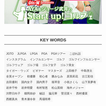
KEY WORDS
JGTO
JLPGA
LPGA
PGA
PGAツアー
こぼれ話
インスタグラム
インフルエンサー
ゴルフ
ゴルフインフルエンサー
ゴルフウェア
ゴルフ場
ゴルフ女子
ゴルフ美女
タイガー・ウッズ
ビギナー
マスターズ
上田桃子
中島啓太
全英オープン
初優勝
初心者
勝みなみ
原英莉花
古江彩佳
吉田優利
国内女子
国内男子
堀琴音
小祝さくら
山下美夢有
岩井千怜
岩井明愛
有村智恵
松山英樹
海外メジャー
渋野日向子
畑岡奈紗
秘話
脇元華
菅沼菜々
西村優菜
西郷真央
青木瀬令奈
馬場咲希