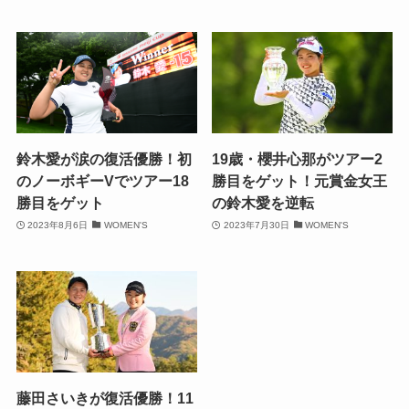
鈴木愛が涙の復活優勝！初
19歳・櫻井心那がツアー2
のノーボギーVでツアー18
勝目をゲット！元賞金女王
勝目をゲット
の鈴木愛を逆転
2023年8月6日
WOMEN'S
2023年7月30日
WOMEN'S
藤田さいきが復活優勝！11