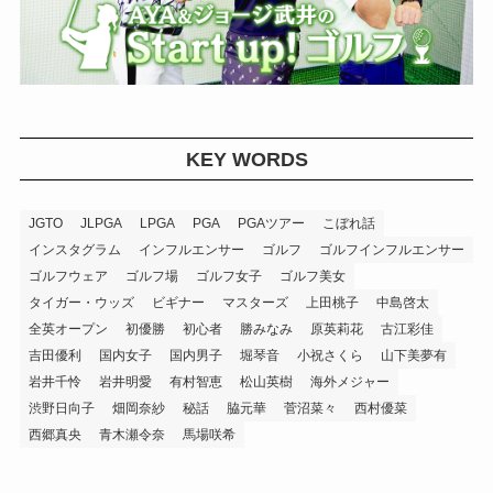
KEY WORDS
JGTO
JLPGA
LPGA
PGA
PGAツアー
こぼれ話
インスタグラム
インフルエンサー
ゴルフ
ゴルフインフルエンサー
ゴルフウェア
ゴルフ場
ゴルフ女子
ゴルフ美女
タイガー・ウッズ
ビギナー
マスターズ
上田桃子
中島啓太
全英オープン
初優勝
初心者
勝みなみ
原英莉花
古江彩佳
吉田優利
国内女子
国内男子
堀琴音
小祝さくら
山下美夢有
岩井千怜
岩井明愛
有村智恵
松山英樹
海外メジャー
渋野日向子
畑岡奈紗
秘話
脇元華
菅沼菜々
西村優菜
西郷真央
青木瀬令奈
馬場咲希