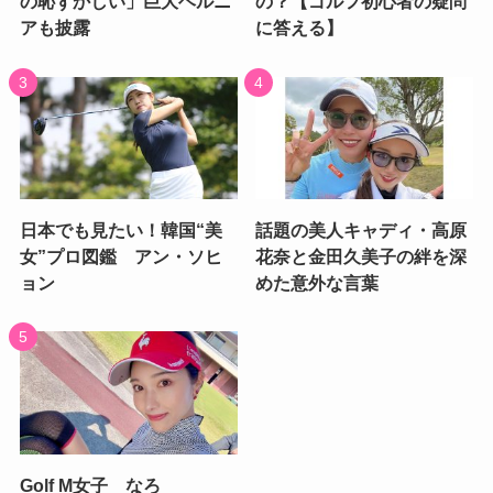
の恥ずかしい」巨大ヘルニ
の？【ゴルフ初心者の疑問
アも披露
に答える】
日本でも見たい！韓国“美
話題の美人キャディ・高原
女”プロ図鑑 アン・ソヒ
花奈と金田久美子の絆を深
ョン
めた意外な言葉
Golf M女子 なろ