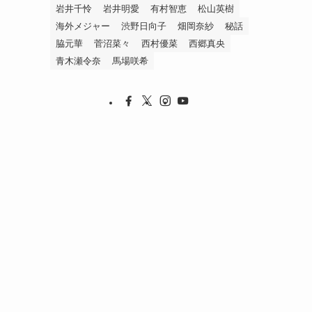
岩井千怜
岩井明愛
有村智恵
松山英樹
海外メジャー
渋野日向子
畑岡奈紗
秘話
脇元華
菅沼菜々
西村優菜
西郷真央
青木瀬令奈
馬場咲希