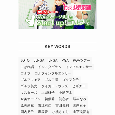
KEY WORDS
JGTO
JLPGA
LPGA
PGA
PGAツアー
こぼれ話
インスタグラム
インフルエンサー
ゴルフ
ゴルフインフルエンサー
ゴルフウェア
ゴルフ場
ゴルフ女子
ゴルフ美女
タイガー・ウッズ
ビギナー
マスターズ
上田桃子
中島啓太
全英オープン
初優勝
初心者
勝みなみ
原英莉花
古江彩佳
吉田優利
国内女子
国内男子
堀琴音
小祝さくら
山下美夢有