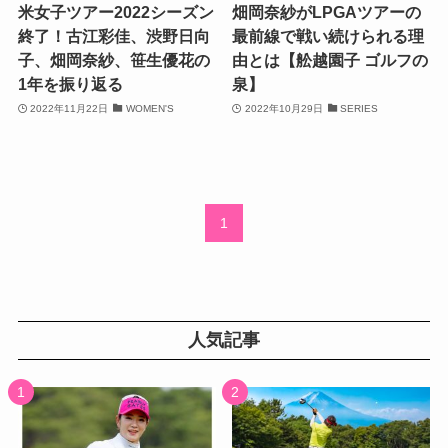
米女子ツアー2022シーズン
畑岡奈紗がLPGAツアーの
終了！古江彩佳、渋野日向
最前線で戦い続けられる理
子、畑岡奈紗、笹生優花の
由とは【舩越園子 ゴルフの
1年を振り返る
泉】
2022年11月22日
WOMEN'S
2022年10月29日
SERIES
1
人気記事