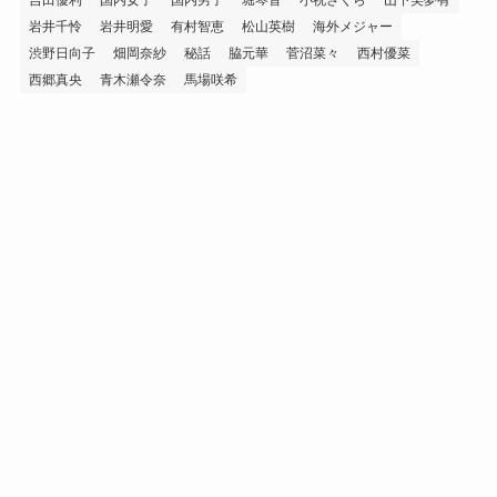
岩井千怜
岩井明愛
有村智恵
松山英樹
海外メジャー
渋野日向子
畑岡奈紗
秘話
脇元華
菅沼菜々
西村優菜
西郷真央
青木瀬令奈
馬場咲希