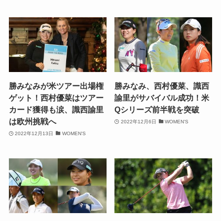
勝みなみが米ツアー出場権
勝みなみ、西村優菜、識西
ゲット！西村優菜はツアー
諭里がサバイバル成功！米
カード獲得も涙、識西諭里
Qシリーズ前半戦を突破
は欧州挑戦へ
2022年12月6日
WOMEN'S
2022年12月13日
WOMEN'S