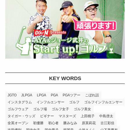
KEY WORDS
JGTO
JLPGA
LPGA
PGA
PGAツアー
こぼれ話
インスタグラム
インフルエンサー
ゴルフ
ゴルフインフルエンサー
ゴルフウェア
ゴルフ場
ゴルフ女子
ゴルフ美女
タイガー・ウッズ
ビギナー
マスターズ
上田桃子
中島啓太
全英オープン
初優勝
初心者
勝みなみ
原英莉花
古江彩佳
吉田優利
国内女子
国内男子
堀琴音
小祝さくら
山下美夢有