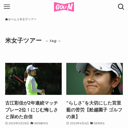
ホーム
米女子ツアー
米女子ツアー
– tag –
古江彩佳が2年連続マッチ
“らしさ”を大切にした宮里
プレー2位！にじむ悔しさ
藍の苦労【舩越園子 ゴルフ
と深めた自信
の泉】
2023年5月29日
WOMEN'S
2023年4月4日
SERIES