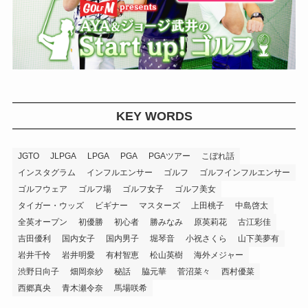
KEY WORDS
JGTO
JLPGA
LPGA
PGA
PGAツアー
こぼれ話
インスタグラム
インフルエンサー
ゴルフ
ゴルフインフルエンサー
ゴルフウェア
ゴルフ場
ゴルフ女子
ゴルフ美女
タイガー・ウッズ
ビギナー
マスターズ
上田桃子
中島啓太
全英オープン
初優勝
初心者
勝みなみ
原英莉花
古江彩佳
吉田優利
国内女子
国内男子
堀琴音
小祝さくら
山下美夢有
岩井千怜
岩井明愛
有村智恵
松山英樹
海外メジャー
渋野日向子
畑岡奈紗
秘話
脇元華
菅沼菜々
西村優菜
西郷真央
青木瀬令奈
馬場咲希