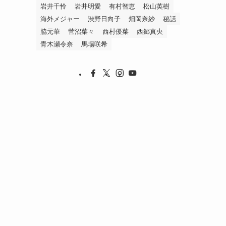
岩井千怜
岩井明愛
有村智恵
松山英樹
海外メジャー
渋野日向子
畑岡奈紗
秘話
脇元華
菅沼菜々
西村優菜
西郷真央
青木瀬令奈
馬場咲希