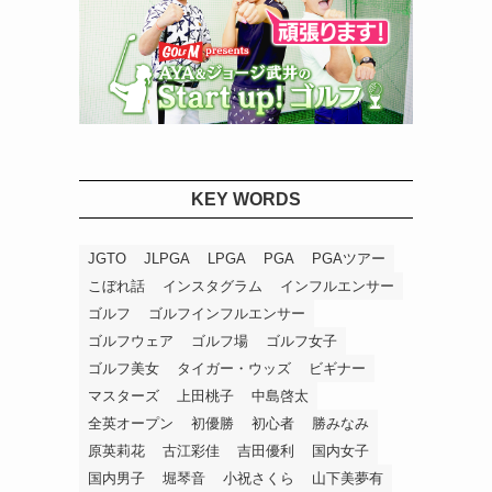
KEY WORDS
JGTO
JLPGA
LPGA
PGA
PGAツアー
こぼれ話
インスタグラム
インフルエンサー
ゴルフ
ゴルフインフルエンサー
ゴルフウェア
ゴルフ場
ゴルフ女子
ゴルフ美女
タイガー・ウッズ
ビギナー
マスターズ
上田桃子
中島啓太
全英オープン
初優勝
初心者
勝みなみ
原英莉花
古江彩佳
吉田優利
国内女子
国内男子
堀琴音
小祝さくら
山下美夢有