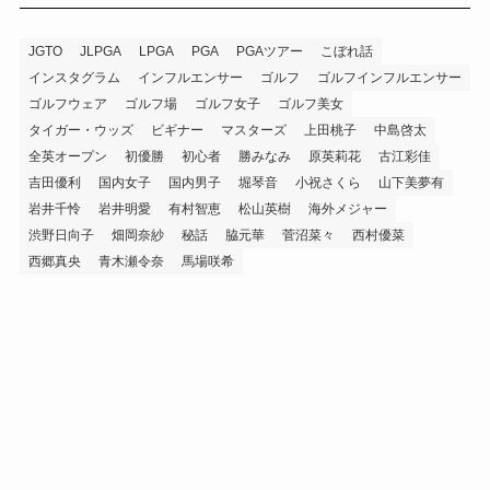
JGTO
JLPGA
LPGA
PGA
PGAツアー
こぼれ話
インスタグラム
インフルエンサー
ゴルフ
ゴルフインフルエンサー
ゴルフウェア
ゴルフ場
ゴルフ女子
ゴルフ美女
タイガー・ウッズ
ビギナー
マスターズ
上田桃子
中島啓太
全英オープン
初優勝
初心者
勝みなみ
原英莉花
古江彩佳
吉田優利
国内女子
国内男子
堀琴音
小祝さくら
山下美夢有
岩井千怜
岩井明愛
有村智恵
松山英樹
海外メジャー
渋野日向子
畑岡奈紗
秘話
脇元華
菅沼菜々
西村優菜
西郷真央
青木瀬令奈
馬場咲希