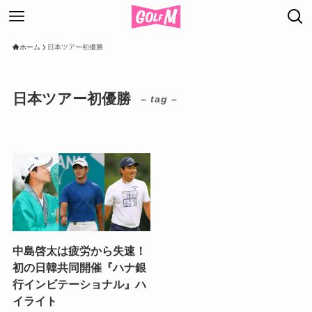
ホーム
日本ツアー初優勝
日本ツアー初優勝
– tag –
中島啓太は疲労から失速！
初の日韓共同開催『ハナ銀
行インビテーショナル』ハ
イライト