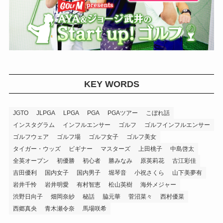
KEY WORDS
JGTO
JLPGA
LPGA
PGA
PGAツアー
こぼれ話
インスタグラム
インフルエンサー
ゴルフ
ゴルフインフルエンサー
ゴルフウェア
ゴルフ場
ゴルフ女子
ゴルフ美女
タイガー・ウッズ
ビギナー
マスターズ
上田桃子
中島啓太
全英オープン
初優勝
初心者
勝みなみ
原英莉花
古江彩佳
吉田優利
国内女子
国内男子
堀琴音
小祝さくら
山下美夢有
岩井千怜
岩井明愛
有村智恵
松山英樹
海外メジャー
渋野日向子
畑岡奈紗
秘話
脇元華
菅沼菜々
西村優菜
西郷真央
青木瀬令奈
馬場咲希