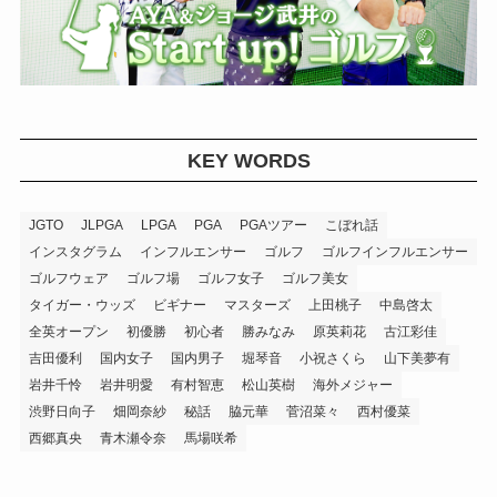
KEY WORDS
JGTO
JLPGA
LPGA
PGA
PGAツアー
こぼれ話
インスタグラム
インフルエンサー
ゴルフ
ゴルフインフルエンサー
ゴルフウェア
ゴルフ場
ゴルフ女子
ゴルフ美女
タイガー・ウッズ
ビギナー
マスターズ
上田桃子
中島啓太
全英オープン
初優勝
初心者
勝みなみ
原英莉花
古江彩佳
吉田優利
国内女子
国内男子
堀琴音
小祝さくら
山下美夢有
岩井千怜
岩井明愛
有村智恵
松山英樹
海外メジャー
渋野日向子
畑岡奈紗
秘話
脇元華
菅沼菜々
西村優菜
西郷真央
青木瀬令奈
馬場咲希