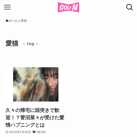
ホーム
愛猫
愛猫
– tag –
久々の帰宅に頭突きで歓
迎！？菅沼菜々が受けた愛
情ハプニングとは
2023年4月25日
NEWS