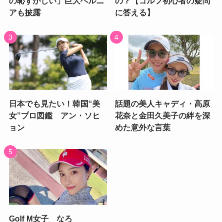
の恥ずかしい」巨大ヘルニ
の？【ゴルフ初心者の疑問
アも披露
に答える】
日本でも見たい！韓国“美
話題の美人キャディ・高原
女”プロ図鑑 アン・ソヒ
花奈と金田久美子の絆を深
ョン
めた意外な言葉
Golf M女子 なろ