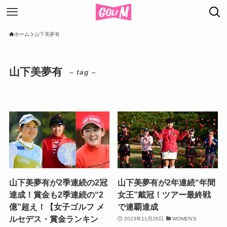
ホーム
山下美夢有
山下美夢有
– tag –
山下美夢有が2季連続の2冠
山下美夢有が2年連続“年間
達成！賞金も2季連続の“2
女王”戴冠！ツアー最終戦
億”超え！【女子ゴルフ メ
で連覇達成
ルセデス・賞金ランキン
2023年11月26日
WOMEN'S