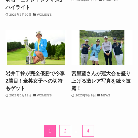
ハイライト
2023年6月20日
WOMEN'S
岩井千怜が完全優勝で今季
宮里藍さんが冠大会を盛り
2勝目！全英女子への切符
上げる激レア写真を続々披
もゲット
露！
2023年6月11日
WOMEN'S
2023年6月9日
NEWS
1
2
...
4