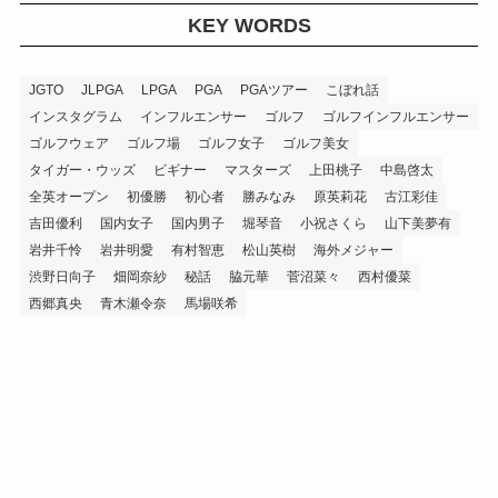
KEY WORDS
JGTO
JLPGA
LPGA
PGA
PGAツアー
こぼれ話
インスタグラム
インフルエンサー
ゴルフ
ゴルフインフルエンサー
ゴルフウェア
ゴルフ場
ゴルフ女子
ゴルフ美女
タイガー・ウッズ
ビギナー
マスターズ
上田桃子
中島啓太
全英オープン
初優勝
初心者
勝みなみ
原英莉花
古江彩佳
吉田優利
国内女子
国内男子
堀琴音
小祝さくら
山下美夢有
岩井千怜
岩井明愛
有村智恵
松山英樹
海外メジャー
渋野日向子
畑岡奈紗
秘話
脇元華
菅沼菜々
西村優菜
西郷真央
青木瀬令奈
馬場咲希