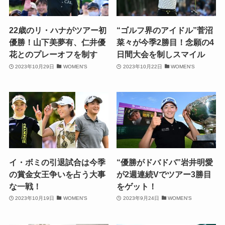
22歳のリ・ハナがツアー初
“ゴルフ界のアイドル”菅沼
優勝！山下美夢有、仁井優
菜々が今季2勝目！念願の4
花とのプレーオフを制す
日間大会を制しスマイル
2023年10月29日
WOMEN'S
2023年10月22日
WOMEN'S
イ・ボミの引退試合は今季
“優勝がドバドバ”岩井明愛
の賞金女王争いを占う大事
が2週連続Vでツアー3勝目
な一戦！
をゲット！
2023年10月19日
WOMEN'S
2023年9月24日
WOMEN'S