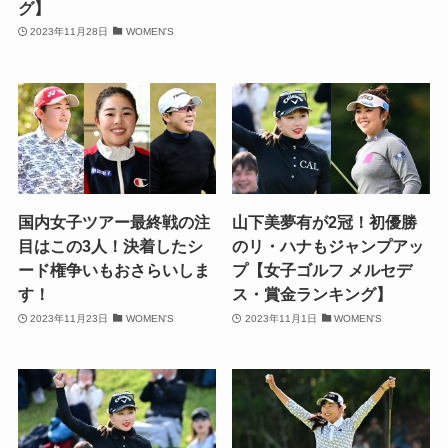
グ】
2023年11月28日
WOMEN'S
国内女子ツアー最終戦の注
山下美夢有が2冠！初優勝
目はこの3人！決着したシ
のリ・ハナもジャンプアッ
ード権争いもおさらいしま
プ【女子ゴルフ メルセデ
す！
ス・賞金ランキング】
2023年11月23日
WOMEN'S
2023年11月1日
WOMEN'S