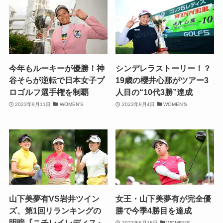
今年もルーキーが優勝！神
シンデレラストーリー！？
谷そらが逆転で日本女子プ
19歳の櫻井心那がツアー3
ロゴルフ選手権を制覇
人目の“10代3勝”達成
2023年9月11日
WOMEN'S
2023年9月4日
WOMEN'S
山下美夢有VS岩井ツイン
女王・山下美夢有が完全優
ズ、第1回リランキングの
勝で今季4勝目を達成
明暗『ニチレイレディス』
2023年6月18日
WOMEN'S