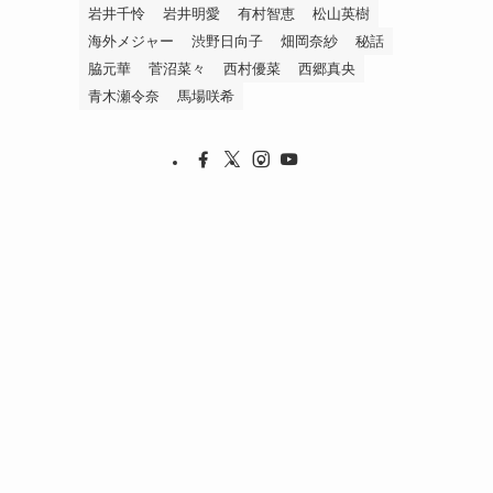
岩井千怜
岩井明愛
有村智恵
松山英樹
海外メジャー
渋野日向子
畑岡奈紗
秘話
脇元華
菅沼菜々
西村優菜
西郷真央
青木瀬令奈
馬場咲希