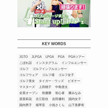
KEY WORDS
JGTO
JLPGA
LPGA
PGA
PGAツアー
こぼれ話
インスタグラム
インフルエンサー
ゴルフ
ゴルフインフルエンサー
ゴルフウェア
ゴルフ場
ゴルフ女子
ゴルフ美女
タイガー・ウッズ
ビギナー
マスターズ
上田桃子
中島啓太
全英オープン
初優勝
初心者
勝みなみ
原英莉花
古江彩佳
吉田優利
国内女子
国内男子
堀琴音
小祝さくら
山下美夢有