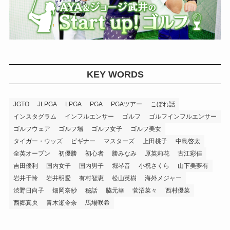
KEY WORDS
JGTO
JLPGA
LPGA
PGA
PGAツアー
こぼれ話
インスタグラム
インフルエンサー
ゴルフ
ゴルフインフルエンサー
ゴルフウェア
ゴルフ場
ゴルフ女子
ゴルフ美女
タイガー・ウッズ
ビギナー
マスターズ
上田桃子
中島啓太
全英オープン
初優勝
初心者
勝みなみ
原英莉花
古江彩佳
吉田優利
国内女子
国内男子
堀琴音
小祝さくら
山下美夢有
岩井千怜
岩井明愛
有村智恵
松山英樹
海外メジャー
渋野日向子
畑岡奈紗
秘話
脇元華
菅沼菜々
西村優菜
西郷真央
青木瀬令奈
馬場咲希