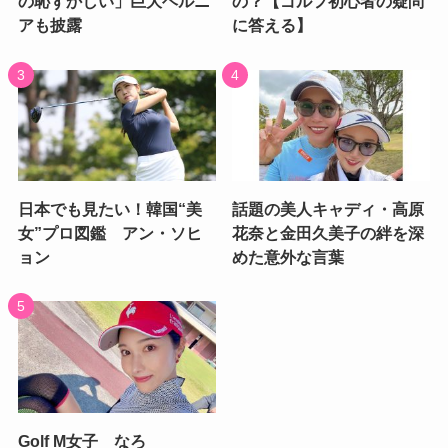
の恥ずかしい」巨大ヘルニ
の？【ゴルフ初心者の疑問
アも披露
に答える】
日本でも見たい！韓国“美
話題の美人キャディ・高原
女”プロ図鑑 アン・ソヒ
花奈と金田久美子の絆を深
ョン
めた意外な言葉
Golf M女子 なろ