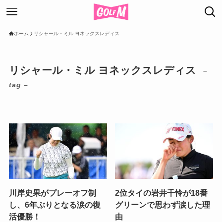
ホーム
リシャール・ミル ヨネックスレディス
リシャール・ミル ヨネックスレディス
–
tag –
川岸史果がプレーオフ制
2位タイの岩井千怜が18番
し、6年ぶりとなる涙の復
グリーンで思わず涙した理
活優勝！
由