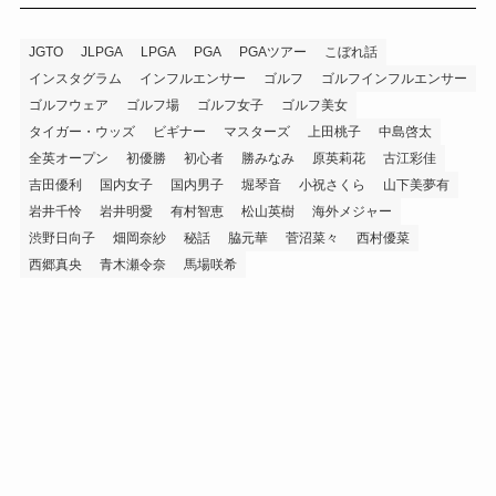
JGTO
JLPGA
LPGA
PGA
PGAツアー
こぼれ話
インスタグラム
インフルエンサー
ゴルフ
ゴルフインフルエンサー
ゴルフウェア
ゴルフ場
ゴルフ女子
ゴルフ美女
タイガー・ウッズ
ビギナー
マスターズ
上田桃子
中島啓太
全英オープン
初優勝
初心者
勝みなみ
原英莉花
古江彩佳
吉田優利
国内女子
国内男子
堀琴音
小祝さくら
山下美夢有
岩井千怜
岩井明愛
有村智恵
松山英樹
海外メジャー
渋野日向子
畑岡奈紗
秘話
脇元華
菅沼菜々
西村優菜
西郷真央
青木瀬令奈
馬場咲希