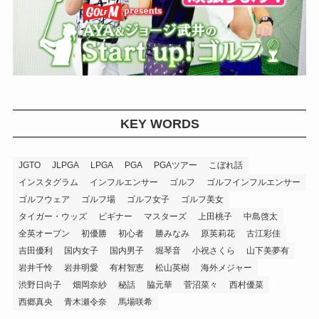
KEY WORDS
JGTO
JLPGA
LPGA
PGA
PGAツアー
こぼれ話
インスタグラム
インフルエンサー
ゴルフ
ゴルフインフルエンサー
ゴルフウェア
ゴルフ場
ゴルフ女子
ゴルフ美女
タイガー・ウッズ
ビギナー
マスターズ
上田桃子
中島啓太
全英オープン
初優勝
初心者
勝みなみ
原英莉花
古江彩佳
吉田優利
国内女子
国内男子
堀琴音
小祝さくら
山下美夢有
岩井千怜
岩井明愛
有村智恵
松山英樹
海外メジャー
渋野日向子
畑岡奈紗
秘話
脇元華
菅沼菜々
西村優菜
西郷真央
青木瀬令奈
馬場咲希