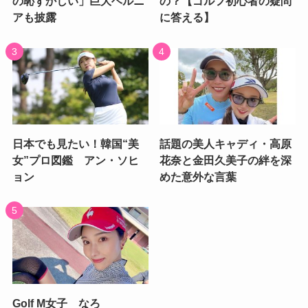
の恥ずかしい」巨大ヘルニ
の？【ゴルフ初心者の疑問
アも披露
に答える】
日本でも見たい！韓国“美
話題の美人キャディ・高原
女”プロ図鑑 アン・ソヒ
花奈と金田久美子の絆を深
ョン
めた意外な言葉
Golf M女子 なろ