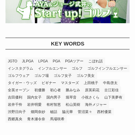
KEY WORDS
JGTO
JLPGA
LPGA
PGA
PGAツアー
こぼれ話
インスタグラム
インフルエンサー
ゴルフ
ゴルフインフルエンサー
ゴルフウェア
ゴルフ場
ゴルフ女子
ゴルフ美女
タイガー・ウッズ
ビギナー
マスターズ
上田桃子
中島啓太
全英オープン
初優勝
初心者
勝みなみ
原英莉花
古江彩佳
吉田優利
国内女子
国内男子
堀琴音
小祝さくら
山下美夢有
岩井千怜
岩井明愛
有村智恵
松山英樹
海外メジャー
渋野日向子
畑岡奈紗
秘話
脇元華
菅沼菜々
西村優菜
西郷真央
青木瀬令奈
馬場咲希