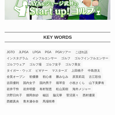
KEY WORDS
JGTO
JLPGA
LPGA
PGA
PGAツアー
こぼれ話
インスタグラム
インフルエンサー
ゴルフ
ゴルフインフルエンサー
ゴルフウェア
ゴルフ場
ゴルフ女子
ゴルフ美女
タイガー・ウッズ
ビギナー
マスターズ
上田桃子
中島啓太
全英オープン
初優勝
初心者
勝みなみ
原英莉花
古江彩佳
吉田優利
国内女子
国内男子
堀琴音
小祝さくら
山下美夢有
岩井千怜
岩井明愛
有村智恵
松山英樹
海外メジャー
渋野日向子
畑岡奈紗
秘話
脇元華
菅沼菜々
西村優菜
西郷真央
青木瀬令奈
馬場咲希