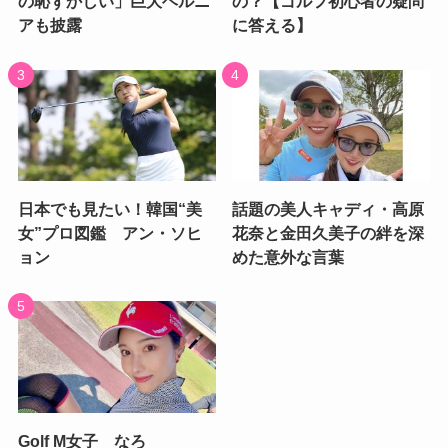
の恥ずかしい」巨大ヘルニ
の？【ゴルフ初心者の疑問
アも披露
に答える】
日本でも見たい！韓国“美
話題の美人キャディ・高原
女”プロ図鑑 アン・ソヒ
花奈と金田久美子の絆を深
ョン
めた意外な言葉
Golf M女子 なろ