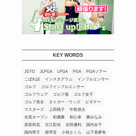
KEY WORDS
JGTO
JLPGA
LPGA
PGA
PGAツアー
こぼれ話
インスタグラム
インフルエンサー
ゴルフ
ゴルフインフルエンサー
ゴルフウェア
ゴルフ場
ゴルフ女子
ゴルフ美女
タイガー・ウッズ
ビギナー
マスターズ
上田桃子
中島啓太
全英オープン
初優勝
初心者
勝みなみ
原英莉花
古江彩佳
吉田優利
国内女子
国内男子
堀琴音
小祝さくら
山下美夢有