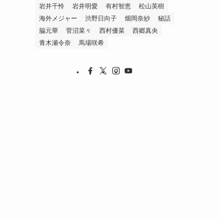
岩井千怜
岩井明愛
有村智恵
松山英樹
海外メジャー
渋野日向子
畑岡奈紗
秘話
脇元華
菅沼菜々
西村優菜
西郷真央
青木瀬令奈
馬場咲希