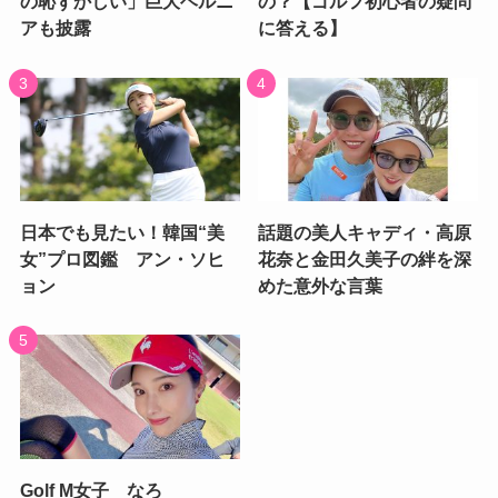
の恥ずかしい」巨大ヘルニ
の？【ゴルフ初心者の疑問
アも披露
に答える】
日本でも見たい！韓国“美
話題の美人キャディ・高原
女”プロ図鑑 アン・ソヒ
花奈と金田久美子の絆を深
ョン
めた意外な言葉
Golf M女子 なろ