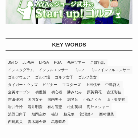
KEY WORDS
JGTO
JLPGA
LPGA
PGA
PGAツアー
こぼれ話
インスタグラム
インフルエンサー
ゴルフ
ゴルフインフルエンサー
ゴルフウェア
ゴルフ場
ゴルフ女子
ゴルフ美女
タイガー・ウッズ
ビギナー
マスターズ
上田桃子
中島啓太
全英オープン
初優勝
初心者
勝みなみ
原英莉花
古江彩佳
吉田優利
国内女子
国内男子
堀琴音
小祝さくら
山下美夢有
岩井千怜
岩井明愛
有村智恵
松山英樹
海外メジャー
渋野日向子
畑岡奈紗
秘話
脇元華
菅沼菜々
西村優菜
西郷真央
青木瀬令奈
馬場咲希