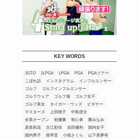
KEY WORDS
JGTO
JLPGA
LPGA
PGA
PGAツアー
こぼれ話
インスタグラム
インフルエンサー
ゴルフ
ゴルフインフルエンサー
ゴルフウェア
ゴルフ場
ゴルフ女子
ゴルフ美女
タイガー・ウッズ
ビギナー
マスターズ
上田桃子
中島啓太
全英オープン
初優勝
初心者
勝みなみ
原英莉花
古江彩佳
吉田優利
国内女子
国内男子
堀琴音
小祝さくら
山下美夢有