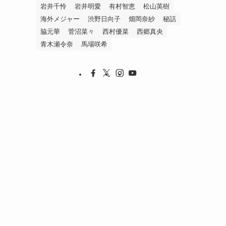
岩井千怜
岩井明愛
有村智恵
松山英樹
海外メジャー
渋野日向子
畑岡奈紗
秘話
脇元華
菅沼菜々
西村優菜
西郷真央
青木瀬令奈
馬場咲希