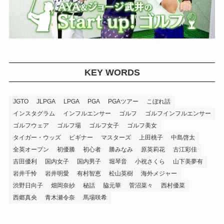
KEY WORDS
JGTO
JLPGA
LPGA
PGA
PGAツアー
こぼれ話
インスタグラム
インフルエンサー
ゴルフ
ゴルフインフルエンサー
ゴルフウェア
ゴルフ場
ゴルフ女子
ゴルフ美女
タイガー・ウッズ
ビギナー
マスターズ
上田桃子
中島啓太
全英オープン
初優勝
初心者
勝みなみ
原英莉花
古江彩佳
吉田優利
国内女子
国内男子
堀琴音
小祝さくら
山下美夢有
岩井千怜
岩井明愛
有村智恵
松山英樹
海外メジャー
渋野日向子
畑岡奈紗
秘話
脇元華
菅沼菜々
西村優菜
西郷真央
青木瀬令奈
馬場咲希