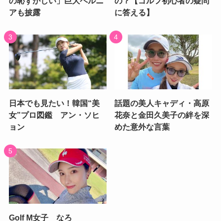
の恥ずかしい」巨大ヘルニ
の？【ゴルフ初心者の疑問
アも披露
に答える】
日本でも見たい！韓国“美
話題の美人キャディ・高原
女”プロ図鑑 アン・ソヒ
花奈と金田久美子の絆を深
ョン
めた意外な言葉
Golf M女子 なろ