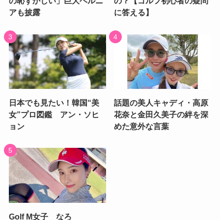
の恥ずかしい」巨大ヘルニ
の？【ゴルフ初心者の疑問
アも披露
に答える】
日本でも見たい！韓国“美
話題の美人キャディ・高原
女”プロ図鑑 アン・ソヒ
花奈と金田久美子の絆を深
ョン
めた意外な言葉
Golf M女子 なろ