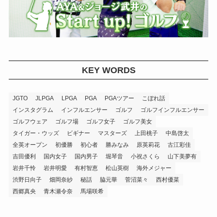
KEY WORDS
JGTO
JLPGA
LPGA
PGA
PGAツアー
こぼれ話
インスタグラム
インフルエンサー
ゴルフ
ゴルフインフルエンサー
ゴルフウェア
ゴルフ場
ゴルフ女子
ゴルフ美女
タイガー・ウッズ
ビギナー
マスターズ
上田桃子
中島啓太
全英オープン
初優勝
初心者
勝みなみ
原英莉花
古江彩佳
吉田優利
国内女子
国内男子
堀琴音
小祝さくら
山下美夢有
岩井千怜
岩井明愛
有村智恵
松山英樹
海外メジャー
渋野日向子
畑岡奈紗
秘話
脇元華
菅沼菜々
西村優菜
西郷真央
青木瀬令奈
馬場咲希