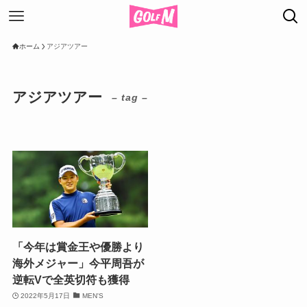
ホーム
アジアツアー
アジアツアー
– tag –
「今年は賞金王や優勝より
海外メジャー」今平周吾が
逆転Vで全英切符も獲得
2022年5月17日
MEN'S