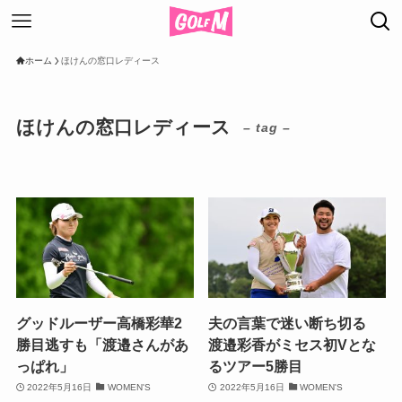
ホーム
ほけんの窓口レディース
ほけんの窓口レディース
– tag –
グッドルーザー高橋彩華2
夫の言葉で迷い断ち切る
勝目逃すも「渡邉さんがあ
渡邉彩香がミセス初Vとな
っぱれ」
るツアー5勝目
2022年5月16日
WOMEN'S
2022年5月16日
WOMEN'S