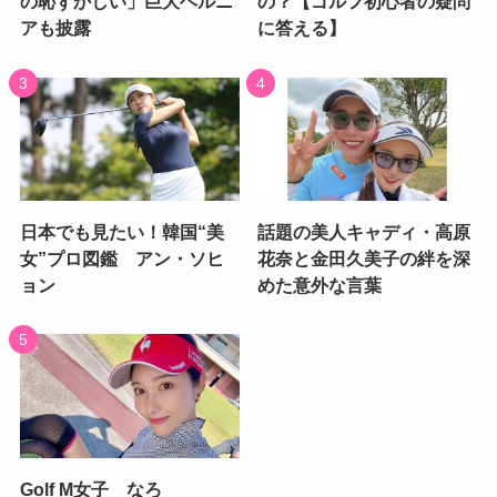
の恥ずかしい」巨大ヘルニ
の？【ゴルフ初心者の疑問
アも披露
に答える】
日本でも見たい！韓国“美
話題の美人キャディ・高原
女”プロ図鑑 アン・ソヒ
花奈と金田久美子の絆を深
ョン
めた意外な言葉
Golf M女子 なろ