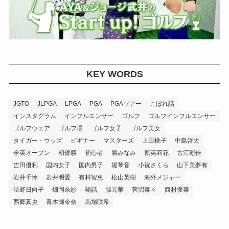
KEY WORDS
JGTO
JLPGA
LPGA
PGA
PGAツアー
こぼれ話
インスタグラム
インフルエンサー
ゴルフ
ゴルフインフルエンサー
ゴルフウェア
ゴルフ場
ゴルフ女子
ゴルフ美女
タイガー・ウッズ
ビギナー
マスターズ
上田桃子
中島啓太
全英オープン
初優勝
初心者
勝みなみ
原英莉花
古江彩佳
吉田優利
国内女子
国内男子
堀琴音
小祝さくら
山下美夢有
岩井千怜
岩井明愛
有村智恵
松山英樹
海外メジャー
渋野日向子
畑岡奈紗
秘話
脇元華
菅沼菜々
西村優菜
西郷真央
青木瀬令奈
馬場咲希