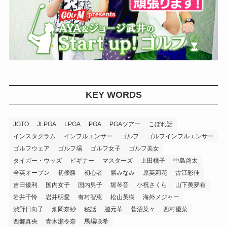
KEY WORDS
JGTO
JLPGA
LPGA
PGA
PGAツアー
こぼれ話
インスタグラム
インフルエンサー
ゴルフ
ゴルフインフルエンサー
ゴルフウェア
ゴルフ場
ゴルフ女子
ゴルフ美女
タイガー・ウッズ
ビギナー
マスターズ
上田桃子
中島啓太
全英オープン
初優勝
初心者
勝みなみ
原英莉花
古江彩佳
吉田優利
国内女子
国内男子
堀琴音
小祝さくら
山下美夢有
岩井千怜
岩井明愛
有村智恵
松山英樹
海外メジャー
渋野日向子
畑岡奈紗
秘話
脇元華
菅沼菜々
西村優菜
西郷真央
青木瀬令奈
馬場咲希