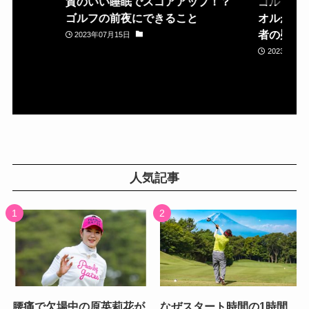
質のいい睡眠でスコアアップ！？
ゴルフ場
ゴルフの前夜にできること
オルが置
者の疑問
2023年07月15日
2023年05月
人気記事
腰痛で欠場中の原英莉花が
なぜスタート時間の1時間